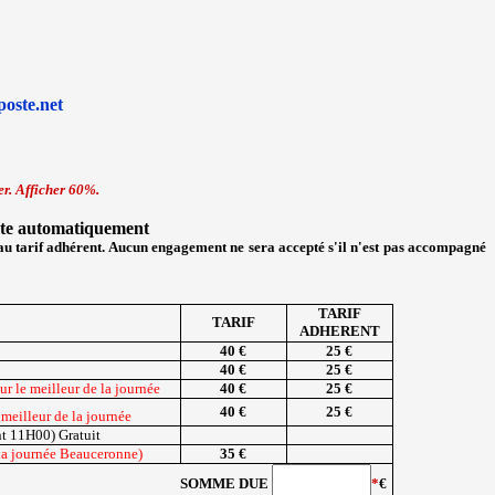
poste.net
er. Afficher 60%.
mpte automatiquement
au tarif adhérent. Aucun engagement ne sera accepté s'il n'est pas accompagné
TARIF
TARIF
ADHERENT
40 €
25 €
40 €
25 €
 le meilleur de la journée
40 €
25 €
40 €
25 €
meilleur de la journée
nt 11H00) Gratuit
 la journée Beauceronne)
35 €
SOMME DUE
*
€