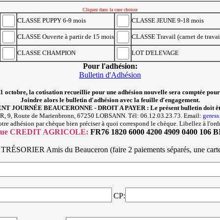
Cliquez dans la case choisie
CLASSE PUPPY 6-9 mois
CLASSE JEUNE 9-18 mois
CLASSE Ouverte à partir de 15 mois
CLASSE Travail (carnet de travai
CLASSE CHAMPION
LOT D'ELEVAGE
Pour l'adhésion:
Bulletin d'Adhésion
 1 octobre, la cotisation recueillie pour une adhésion nouvelle sera comptée pour
Joindre alors le bulletin d'adhésion avec la feuille d'engagement.
JOURNÉE BEAUCERONNE - DROIT A PAYER : Le présent bulletin doit être
, 9, Route de Marienbronn, 67250 LOBSANN. Tél: 06.12.03.23.73. Email:
geress
re adhésion par chèque bien préciser à quoi correspond le chèque. Libellez à l'ord
que CREDIT AGRICOLE:
FR76 1820 6000 4200 4909 0400 106
 TRÉSORIER Amis du Beauceron (faire 2 paiements séparés, une carte
CP: