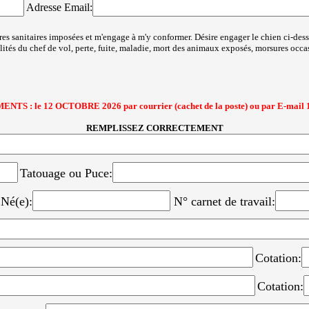
Adresse Email:
ures sanitaires imposées et m'engage à m'y conformer. Désire engager le chien ci-
és du chef de vol, perte, fuite, maladie, mort des animaux exposés, morsures occasi
: le 12 OCTOBRE 2026 par courrier (cachet de la poste) ou par E-mail
REMPLISSEZ CORRECTEMENT
Tatouage ou Puce:
Né(e):
N° carnet de travail:
Cotation:
Cotation: