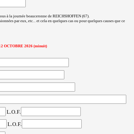
dessous à la journée beauceronne de REICHSHOFFEN (67).
onnées par eux, etc... et cela en quelques cas ou pour quelques causes que ce
 12 OCTOBRE 2026 (minuit)
L.O.F.
L.O.F.