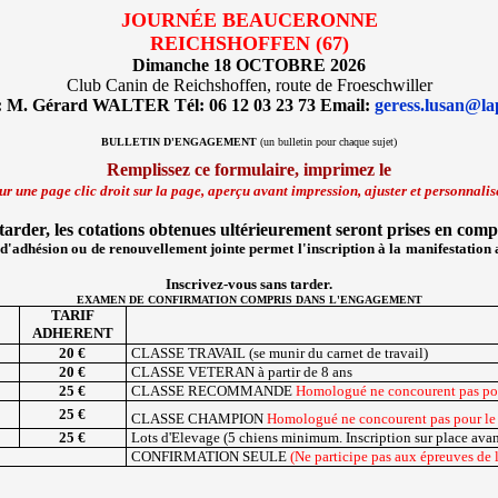
JOURNÉE BEAUCERONNE
REICHSHOFFEN (67)
Dimanche 18 OCTOBRE 2026
Club Canin de Reichshoffen, route de Froeschwiller
: M. Gérard WALTER Tél: 06 12 03 23 73 Email:
geress.lusan@la
BULLETIN D'ENGAGEMENT
(un bulletin pour chaque sujet)
Remplissez ce formulaire, imprimez le
r une page clic droit sur la page, aperçu avant impression, ajuster et personnalis
 tarder, les cotations obtenues ultérieurement seront prises en co
d'adhésion ou de renouvellement jointe permet l'inscription à la manifestation 
Inscrivez-vous sans tarder.
EXAMEN DE CONFIRMATION COMPRIS DANS L'ENGAGEMENT
TARIF
ADHERENT
20 €
CLASSE TRAVAIL (se munir du carnet de travail)
20 €
CLASSE VETERAN à partir de 8 ans
25 €
CLASSE RECOMMANDE
Homologué ne concourent pas pour
25 €
CLASSE CHAMPION
Homologué ne concourent pas pour le 
25 €
Lots d'Elevage (5 chiens minimum. Inscription sur place ava
CONFIRMATION SEULE
(Ne participe pas aux épreuves de