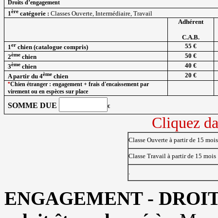
Droits d’engagement
ère
1
catégorie :
Classes Ouverte, Intermédiaire, Travail
Adhérent
C.A.B.
er
55 €
1
chien (catalogue compris)
ème
50 €
2
chien
ème
40 €
3
chien
ème
20 €
A partir du 4
chien
*
Chien étranger : engagement + frais d'encaissement par
virement ou en espèces sur place
SOMME DUE
€
Cliquez da
Classe Ouverte à partir de 15 mois
Classe Travail à partir de 15 mois
.
ENGAGEMENT - DROIT A 