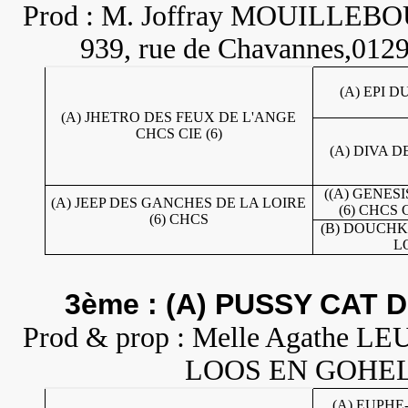
Prod : M. Joffray MOUILLEB
939, rue de Chavannes,012
(A) EPI 
(A) JHETRO DES FEUX DE L'ANGE
CHCS CIE (6)
(A) DIVA D
((A) GENES
(A) JEEP DES GANCHES DE LA LOIRE
(6) CHCS
(6) CHCS
(B) DOUCHK
L
3ème : (A) PUSSY CAT 
Prod & prop : Melle Agathe LEU
LOOS EN GOHELLE.
(A) EUPH