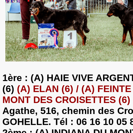
1ère : (A) HAIE VIVE ARG
(6)
(A) ELAN (6) / (A) FEI
MONT DES CROISETTES (6)
Agathe, 516, chemin des Cr
GOHELLE. Tél : 06 16 10 05 
2ème : (A) INDIANA DU MO