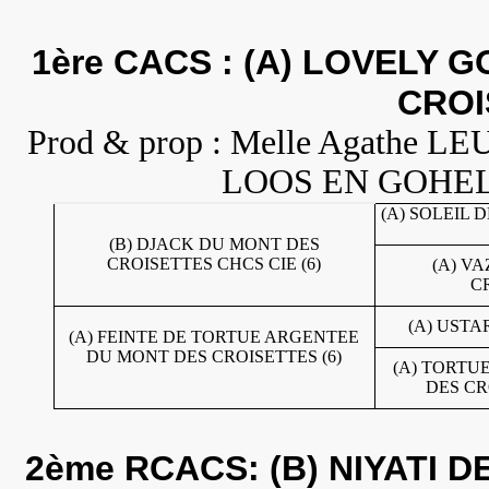
1ère CACS : (A) LOVELY
CROI
Prod & prop : Melle Agathe LEU
LOOS EN GOHELLE.
(A) SOLEIL D
(B) DJACK DU MONT DES
CROISETTES CHCS CIE (6)
(A) V
CR
(A) USTA
(A) FEINTE DE TORTUE ARGENTEE
DU MONT DES CROISETTES (6)
(A) TORTU
DES CR
2ème RCACS: (B) NIYATI D