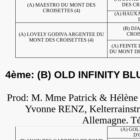
DES CR
(A) MAESTRO DU MONT DES
CROISETTES (4)
(A) HAUX
(B) D
CROIS
(A) LOVELY GODIVA ARGENTEE DU
MONT DES CROISETTES (4)
(A) FEINT
DU MONT DE
4ème: (B) OLD INFINITY B
Prod: M. Mme Patrick & Hélèn
Yvonne RENZ, Kelterrains
Allemagne. Té
(A) GO
D'