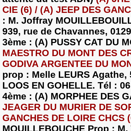
CIE (6) / (A) JEEP DES GA
: M. Joffray MOUILLEBOUIL
939, rue de Chavannes, 0129
3ème : (A) PUSSY CAT DU 
MAESTRO DU MONT DES CROI
GODIVA ARGENTEE DU MONT
prop : Melle LEURS Agathe, 
LOOS EN GOHELLE. Tél : 06 
4ème : (A) MORPHEE DES G
JEAGER DU MURIER DE SORD
GANCHES DE LOIRE CHCS (
MOUILLEBOUCHE Prop : M. Th