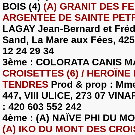
BOIS (4)
(A) GRANIT DES FEU
ARGENTEE DE SAINTE PETR
LAGAY Jean-Bernard et Fréd
Sand, La Mare aux Fées, 42
12 24 29 34
3ème : COLORATA CANIS 
CROISETTES (6) / HEROÏN
TENDRES
Prod & prop : Mme
447, VIII ULICE, 273 07 VI
: 420 603 552 242
4ème : (A) NAÏVE PHI DU 
(A) IKO DU MONT DES CROIS