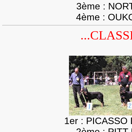
3ème : NOR
4ème : OUK
...CLASS
1er : PICASSO
2ème : PIT