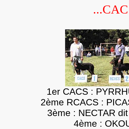
...CA
1er CACS : PYRRH
2ème RCACS : PICA
3ème : NECTAR di
4ème : OKO