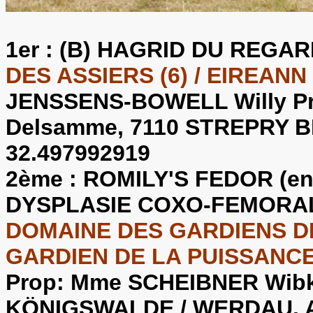
1er :
(B) HAGRID DU REGAR
DES ASSIERS (6) / EIREAN
JENSSENS-BOWELL Willy Pro
Delsamme, 7110 STREPRY B
32.497992919
2ème :
ROMILY'S FEDOR (en
DYSPLASIE COXO-FEMORA
DOMAINE DES GARDIENS DE 
GARDIEN DE LA PUISSANCE 
Prop: Mme SCHEIBNER Wibke
KÖNIGSWALDE / WERDAU. A