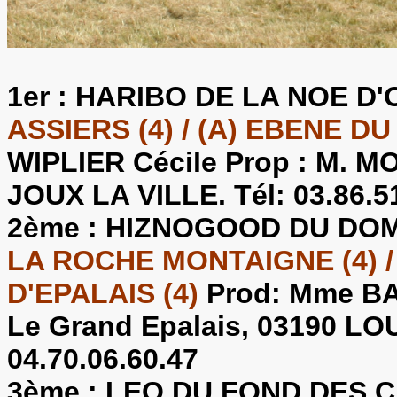
1er :
HARIBO DE LA NOE D'
ASSIERS (4) / (A) EBENE D
WIPLIER Cécile Prop : M. M
JOUX LA VILLE. Tél: 03.86.5
2ème :
HIZNOGOOD DU DOM
LA ROCHE MONTAIGNE (4) 
D'EPALAIS (4)
Prod: Mme BA
Le Grand Epalais, 03190 L
04.70.06.60.47
3ème :
LEO DU FOND DES 