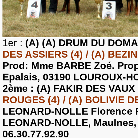
1er :
(A)
(A) DRUM DU DOMAI
DES ASSIERS (4) / (A) BEZ
Prod: Mme BARBE Zoé. Pro
Epalais, 03190 LOUROUX-HO
2ème :
(A) FAKIR DES VAUX
ROUGES (4) / (A) BOLIVIE 
LEONARD-NOLLE Florence 
LEONARD-NOLLE, Maulnes, 
06.30.77.92.90