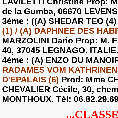
LAVILETTI Christine Prop: 
de la Gumba, 06670 LEVENS. 
3ème :
((A) SHEDAR TEO (4
(1) / (A) DAPHNEE DES HABI
MARZOLINI Dario Prop: M. F
40, 37045 LEGNAGO. ITALIE
4ème :
(A) ENZO DU MANOI
RADAMES VOM KATHRINENOF
D'EPALAIS (6)
Prod: Mme CH
CHEVALIER Cécile, 30, chem
MONTHOUX. Tél: 06.82.29.69
...CLASS