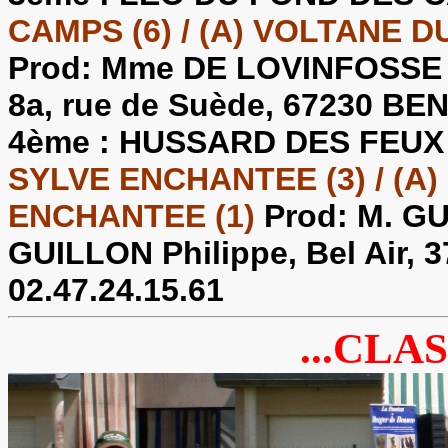
CAMPS (6) / (A) VOLTANE D
Prod: Mme DE LOVINFOSSE 
8a, rue de Suède, 67230 BEN
4ème :
HUSSARD DES FEUX
SYLVE ENCHANTEE (3) / (A
ENCHANTEE (1)
Prod: M. GU
GUILLON Philippe, Bel Air,
02.47.24.15.61
...CLAS