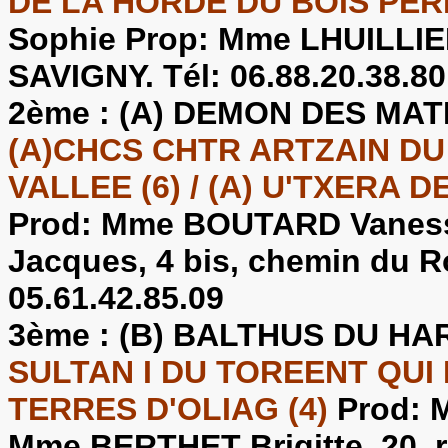
DE LA HORDE DU BOIS PERD
Sophie Prop: Mme LHUILLIER
SAVIGNY. Tél: 06.88.20.38.80
2ème :
(A) DEMON DES MATI
(A)CHCS CHTR ARTZAIN DU
VALLEE (6) / (A) U'TXERA 
Prod: Mme BOUTARD Vaness
Jacques, 4 bis, chemin du R
05.61.42.85.09
3ème :
(B) BALTHUS DU HA
SULTAN I DU TOREENT QUI P
TERRES D'OLIAG (4)
Prod: 
Mme BERTHET Brigitte, 20, 