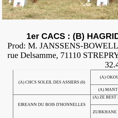
1er CACS : (B) HAGR
Prod: M. JANSSENS-BOWELL W
rue Delsamme, 71110 STREP
32.
(A) OKOU
(A) CHCS SOLEIL DES ASSIERS (6)
(A) MANT
(A) ZE BES
EIREANN DU BOIS D'HONNELLES
ZURKHANE 