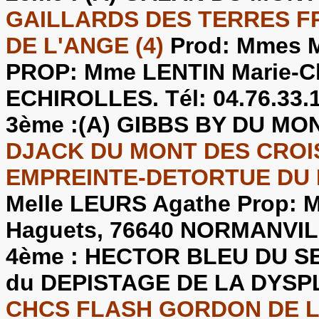
GAILLARDS DES TERRES FRO
DE L'ANGE (4)
Prod: Mmes 
PROP: Mme LENTIN Marie-Cla
ECHIROLLES. Tél: 04.76.33.
3ème :
(A) GIBBS BY DU MO
DJACK DU MONT DES CROISE
EMPREINTE-DETORTUE DU 
Melle LEURS Agathe Prop: M
Haguets, 76640 NORMANVILLE
4ème :
HECTOR BLEU DU SE
du DEPISTAGE DE LA DYS
CHCS FLASH GORDON DE LA 