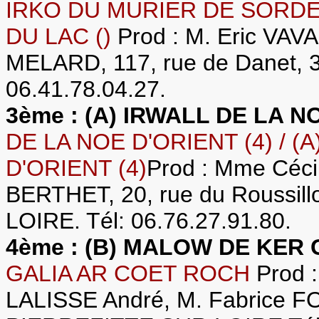
IRKO DU MURIER DE SORDEI
DU LAC ()
Prod : M. Eric VAV
MELARD, 117, rue de Danet, 
06.41.78.04.27.
3ème : (A) IRWALL DE LA N
DE LA NOE D'ORIENT (4) / 
D'ORIENT (4)
Prod : Mme Céci
BERTHET, 20, rue du Roussi
LOIRE. Tél: 06.76.27.91.80.
4ème : (B) MALOW DE KER 
GALIA AR COET ROCH
Prod :
LALISSE André, M. Fabrice F