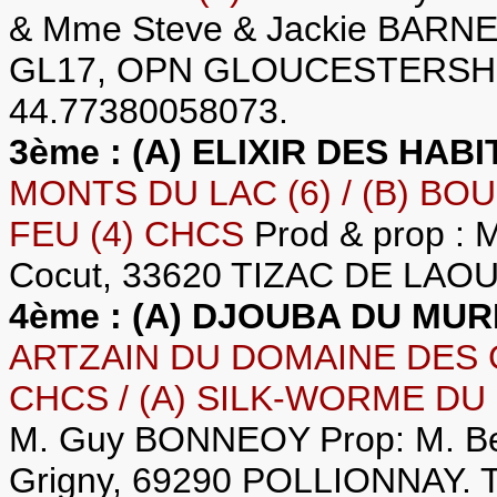
& Mme Steve & Jackie BARNES
GL17, OPN GLOUCESTERSHIRE
44.77380058073.
3ème : (A) ELIXIR DES HABI
MONTS DU LAC (6) / (B) BO
FEU (4) CHCS
Prod & prop : M.
Cocut, 33620 TIZAC DE LAOUY
4ème : (A) DJOUBA DU MUR
ARTZAIN DU DOMAINE DES G
CHCS / (A) SILK-WORME DU
M. Guy BONNEOY Prop: M. Ber
Grigny, 69290 POLLIONNAY. Té