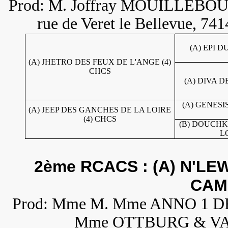
Prod: M. Joffray MOUILLEBOU
rue de Veret le Bellevue, 7
(A) EPI 
(A) JHETRO DES FEUX DE L'ANGE (4)
CHCS
(A) DIVA D
(A) GENESI
(A) JEEP DES GANCHES DE LA LOIRE
(4) CHCS
(B) DOUCHK
L
2ème RCACS : (A) N'LEW
CAM
Prod: Mme M. Mme ANNO 1 DE
Mme OTTBURG & VAN 