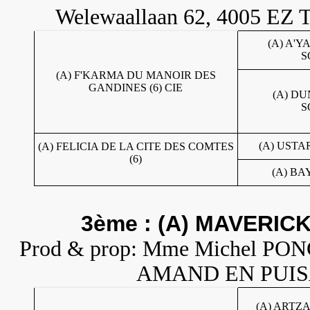
Welewaallaan 62, 4005 EZ T
(A) A'
S
(A) F'KARMA DU MANOIR DES
GANDINES (6) CIE
(A) D
S
(A) USTA
(A) FELICIA DE LA CITE DES COMTES
(6)
(A) BA
3ème : (A) MAVERICK
Prod & prop: Mme Michel PO
AMAND EN PUISAYE
(A) ARTZ