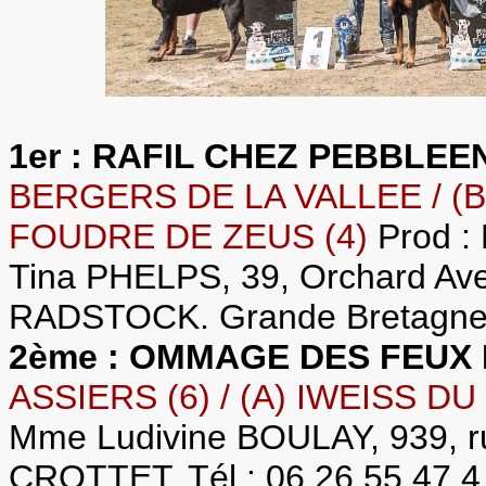
1er : RAFIL CHEZ PEBBLE
BERGERS DE LA VALLEE / 
FOUDRE DE ZEUS (4)
Prod 
Tina PHELPS, 39, Orchard Av
RADSTOCK. Grande Bretagne.
2ème : OMMAGE DES FEUX
ASSIERS (6) / (A) IWEISS D
Mme Ludivine BOULAY, 939, r
CROTTET. Tél : 06.26.55.47.4