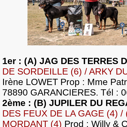
1er : (A) JAG DES TERRES 
DE SORDEILLE (6) / ARKY D
Irène LOWET Prop : Mme Patri
78890 GARANCIERES. Tél : 06
2ème : (B) JUPILER DU RE
DES FEUX DE LA GAGE (4) /
MORDANT (4)
Prod : Willy 