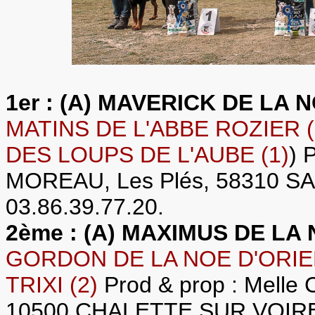
1er : (A) MAVERICK DE LA 
MATINS DE L'ABBE ROZIER (
DES LOUPS DE L'AUBE (1)
) 
MOREAU, Les Plés, 58310 S
03.86.39.77.20.
2ème : (A) MAXIMUS DE LA 
GORDON DE LA NOE D'ORIENT
TRIXI (2)
Prod & prop : Melle 
10500 CHALETTE SUR VOIRE. T