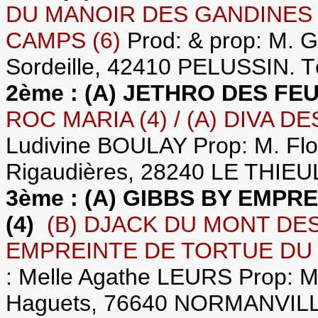
DU MANOIR DES GANDINES (
CAMPS (6)
Prod: & prop: M.
Sordeille, 42410 PELUSSIN. Té
2ème : (A) JETHRO DES FEU
ROC MARIA (4) / (A) DIVA D
Ludivine BOULAY Prop: M. Fl
Rigaudières, 28240 LE THIEULI
3ème : (A) GIBBS BY EMP
(4)
(B) DJACK DU MONT DES 
EMPREINTE DE TORTUE DU 
: Melle Agathe LEURS Prop: 
Haguets, 76640 NORMANVILLE.